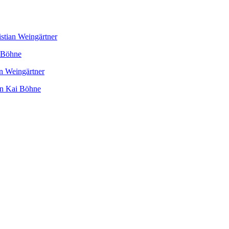
tian Weingärtner
 Böhne
n Weingärtner
on Kai Böhne