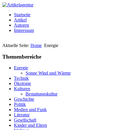
Startseite
Artikel
Autoren
Impressum
Aktuelle Seite:
Home
Energie
Themenbereiche
Energie
Sonne Wind und Wärme
Technik
Ökologie
Kulturen
Bestattungskultur
Geschichte
Politik
Medien und Funk
Literatur
Gesellschaft
Kinder und Eltern